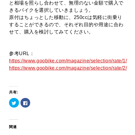
と相場を照らし合わせて、無理のない金額で購入で
きるバイクを選択していきましょう。
原付はちょっとした移動に、250ccは気軽に街乗り
することができるので、それぞれ目的や用途に合わ
せて、購入を検討してみてください。
参考URL：
https://www.goobike.com/magazine/selection/rate/1/
https://www.goobike.com/magazine/selection/rate/2/
共有:
ク
Facebook
リ
で
ッ
共
ク
有
し
す
て
る
Twitter
に
で
は
関連
共
ク
有
リ