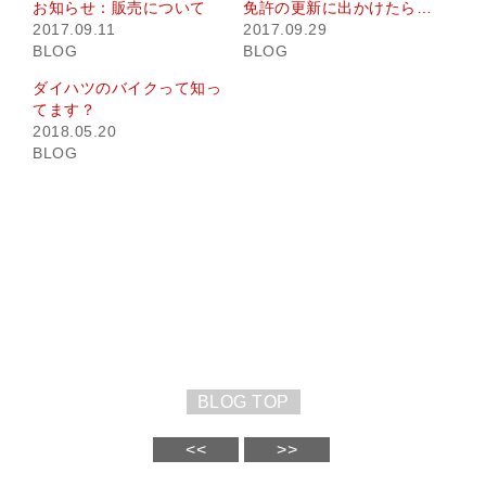
お知らせ：販売について
免許の更新に出かけたら…
(新
ッ
し
ク
2017.09.11
2017.09.29
い
し
ウ
て
BLOG
BLOG
ィ
く
ン
だ
ダイハツのバイクって知っ
ド
さ
ウ
い
てます？
で
(新
開
し
2018.05.20
き
い
BLOG
ま
ウ
す)
ィ
ン
ド
ウ
で
開
き
ま
す)
BLOG TOP
<<
>>