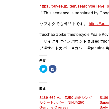
https://buyee.jp/item/search/seller/e_
※This sentence is translated by Googl
ヤフオクでも出品中です。
https://auc
#ucchao #bike #motorcycle #sa
ーサイクル #インバウンド #used #honda
ブ #サイドカバー #カバー #genuine 
共有:
ク
Facebook
リ
で
ッ
共
ク
有
し
す
て
る
Twitter
に
で
は
関連
共
ク
有
リ
(新
ッ
S189-669-A1 Z250 純正シング
S186
し
ク
ルシートカバー NINJA250
Supe
い
し
ウ
て
Genuine Oversea
Bod
ィ
く