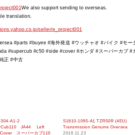
project001
We also support sending to overseas.
e translation.
tions.yahoo.co.jp/seller/e_project001
le #oversea #parts #buyee #海外発送 #ウッチャオ #バイク #モー
 #supercub #c50 #side #cover #ホンダ #スーパーカブ #
#純正 #中古
-304-A1-2
S1810-1095-A1 TZR50R (4EU)
rCub110 JA44 Left
Transmission Genuine Oversea
y Cover スーパーカブ110
2018.11.23