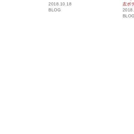
ン
だ
2018.10.18
左ボ
ド
さ
BLOG
2018.
ウ
い
で
(新
BLO
開
し
き
い
ま
ウ
す)
ィ
ン
ド
ウ
で
開
き
ま
す)