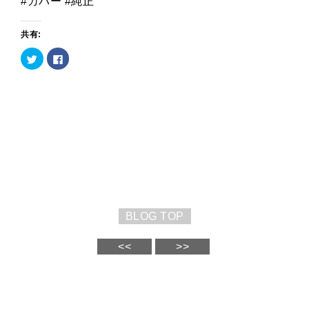
#カバー #純正
共有:
ク
Facebook
リ
で
ッ
共
ク
有
し
す
て
る
Twitter
に
で
は
共
ク
有
リ
(新
ッ
し
ク
い
し
ウ
て
ィ
く
ン
だ
ド
さ
ウ
い
で
(新
開
し
BLOG TOP
き
い
ま
ウ
す)
ィ
ン
<<
>>
ド
ウ
で
開
き
ま
す)