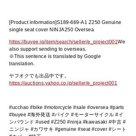
[Product information]S189-669-A1 Z250 Genuine
single seat cover NINJA250 Oversea
https://buyee.jp/item/search/seller/e_project001
We
also support sending to overseas.
※This sentence is translated by Google
translation.
ヤフオクでも出品中です。
https://auctions.yahoo.co.jp/seller/e_project001
#ucchao #bike #motorcycle #sale #oversea #parts
#buyee #海外発送 #バイク #モーターサイクル #イ
ンバウンド #used #Z250 #ninja #kawasaki #中古 #
ニンジャ #カワサキ #genuine #seat #cover #シート