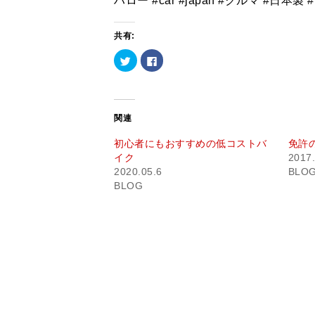
ハロー #car #japan #クルマ #日本製 
共有:
ク
Facebook
リ
で
ッ
共
ク
有
し
す
て
る
Twitter
に
で
は
関連
共
ク
有
リ
(新
ッ
初心者にもおすすめの低コストバ
免許
し
ク
イク
2017.
い
し
ウ
て
2020.05.6
BLO
ィ
く
ン
だ
BLOG
ド
さ
ウ
い
で
(新
開
し
き
い
ま
ウ
す)
ィ
ン
ド
ウ
で
開
き
ま
す)